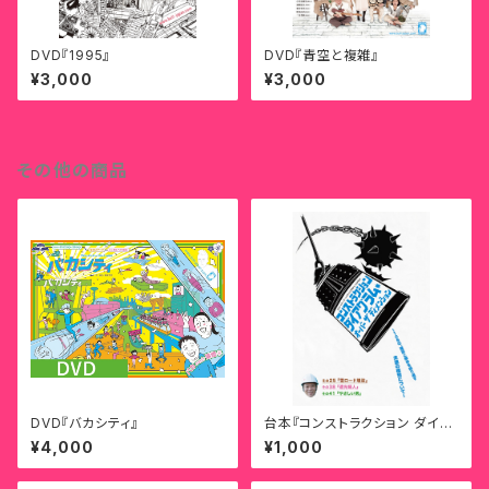
DVD『1995』
DVD『青空と複雑』
¥3,000
¥3,000
その他の商品
DVD『バカシティ』
台本『コンストラクション ダイア
グラム・オーバー ザ ディメンショ
¥4,000
¥1,000
ン』 ～108の、建設と解体を繰り
返す未遂の構想について～