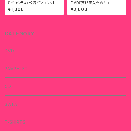
『バカシティ』公演パンフレット
DVD『芸術家入門の件』
¥1,000
¥3,000
CATEGORY
DVD
PAMPHLET
CD
SWEAT
T-SHIRTS