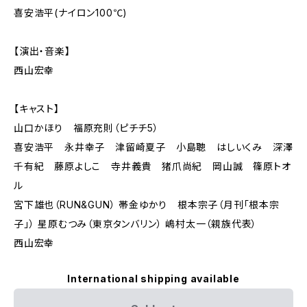
喜安浩平(ナイロン100℃)
【演出・音楽】
西山宏幸
【キャスト】
山口かほり 福原充則（ピチチ5）
喜安浩平 永井幸子 津留崎夏子 小島聰 はしいくみ 深澤
千有紀 藤原よしこ 寺井義貴 猪爪尚紀 岡山誠 篠原トオ
ル
宮下雄也（RUN&GUN） 帯金ゆかり 根本宗子（月刊「根本宗
子」） 星原むつみ（東京タンバリン） 嶋村太一（親族代表）
西山宏幸
International shipping available